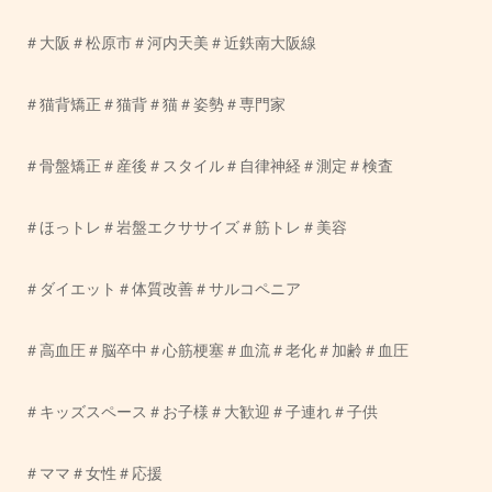
＃大阪＃松原市＃河内天美＃近鉄南大阪線
＃猫背矯正＃猫背＃猫＃姿勢＃専門家
＃骨盤矯正＃産後＃スタイル＃自律神経＃測定＃検査
＃ほっトレ＃岩盤エクササイズ＃筋トレ＃美容
＃ダイエット＃体質改善＃サルコペニア
＃高血圧＃脳卒中＃心筋梗塞＃血流＃老化＃加齢＃血圧
＃キッズスペース＃お子様＃大歓迎＃子連れ＃子供
＃ママ＃女性＃応援