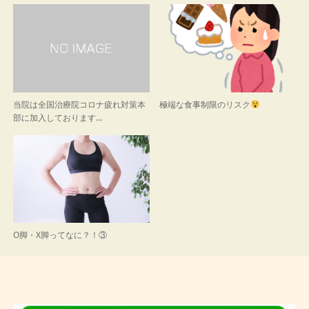
す)
当院は全国治療院コロナ疲れ対策本
極端な食事制限のリスク
部に加入しております…
O脚・X脚ってなに？！③