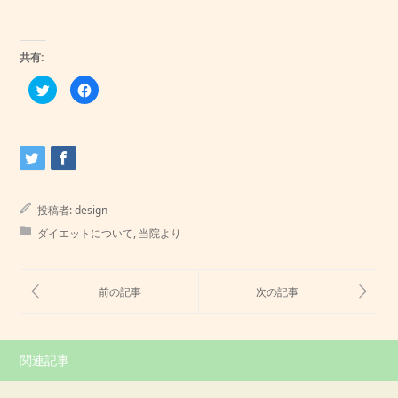
共有:
ク
Facebook
リ
で
ッ
共
ク
有
し
す
て
る
Twitter
に
で
は
共
ク
有
リ
(新
ッ
し
ク
投稿者:
design
い
し
ウ
て
ダイエットについて
,
当院より
ィ
く
ン
だ
ド
さ
ウ
い
で
(新
開
し
き
い
ま
ウ
す)
ィ
ン
ド
ウ
関連記事
で
開
き
ま