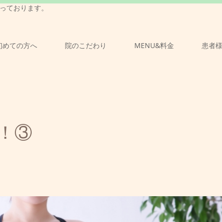
っております。
初めての方へ
院のこだわり
MENU&料金
患者
！③